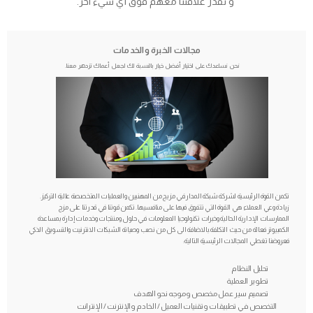
و نقدر علاقتنا معهم فوق أي شيء آخر.
مجالات الخبرة والخدمات
نحن نساعدك على اختيار أفضل خيار بالنسبة لك لجعل أعماك تزدهر معنا.
تكمن القوة الرئيسية لشركة شبكة المدار في مزيج من المهنيين والعمليات المتخصصة عالية التركيز.
زيادة وعي العملاء هي القوة التي تتفوق فيها على منافسيها. تكمن قوتنا في قدرتنا على مزج
الممارسات الإدارية الحالية وخبرات تكنولوجيا المعلومات في حلول ومنتجات وخدمات إدارة بمساعدة
الكمبيوتر فعالة من حيث التكلفة.بالاضافة الى كل من نصب وصيانة الشبكات الانترنيت والتسويق الذكي
فعروضنا تغطي المجالات الرئيسية التالية:
تحليل النظام
تطوير العملية
تصميم سير عمل مخصص وموجه نحو الهدف
التخصص في تطبيقات وتقنيات العميل / الخادم والإنترنت / الإنترانت