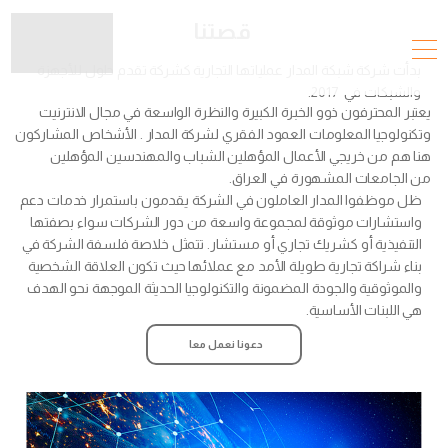
قصتنا
بدأت شركة شبكة المدار عملياتها التجارية كشركة تقدم حلول للأجهزة
والشبكات في 2017.
يعتبر المحترفون ذوو الخبرة الكبيرة والنظرة الواسعة في مجال الانترنيت
وتكنولوجيا المعلومات العمود الفقري لشركة المدار . الأشخاص المشاركون
هنا هم من خريجي الأعمال المؤهلين الشباب والمهندسين المؤهلين
من الجامعات المشهورة في العراق.
ظل موظفوا المدار العاملون في الشركة يقدمون باستمرار خدمات دعم
واستشارات موثوقة لمجموعة واسعة من دور الشركات سواء بصفتها
التنفيذية أو كشريك تجاري أو مستشار. تتمثل خلاصة فلسفة الشركة في
بناء شراكة تجارية طويلة الأمد مع عملائها حيث تكون العلاقة الشخصية
والموثوقية والجودة المضمونة والتكنولوجيا الحديثة الموجهة نحو الهدف
هي اللبنات الأساسية.
دعونا نعمل معا