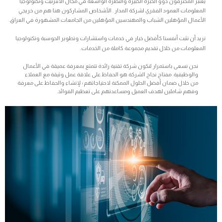
يعتبر المحترفون ذوو الخبرة الكبيرة والنظرة الواسعة في مجال الانترنيت وتكنولوجيا
المعلومات العمود الفقري لشركة المدار . الأشخاص المشاركون هنا هم من خريجي
الأعمال المؤهلين الشباب والمهندسين المؤهلين من الجامعات المشهورة في العراق.
نريد أن نثبت أنفسنا كأفضل خيار في خدمات واستشارات وتطوير الحوسبة وتكنولوجيا
المعلومات من خلال تقديم مجموعة كاملة من الخدمات.
نحن نسعى باستمرار لنكون شركة تقنية رائدة تتمتع بمعرفة عميقة في الأعمال
والوظيفية. مفتاح نجاح الشركة هو الحفاظ على علاقة عمل وثيقة مع العملاء
من خلال ضمان أفضل الحلول الممكنة لاحتياجاتهم ؛ لإنشاء والحفاظ على معرفة
وفهم شاملين لهدف العميل ومساعدتهم على تعظيم الفوائد.