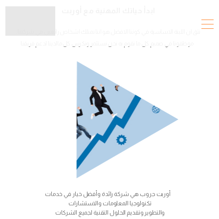
ابدأ حياتك المهنية مع أوربت
نثق ان اللبنة الاساسية في كوننا الافضل هو اننا نمتلك اشخاص رائعين في شركتنا ,
موظفونا في صميم كل ما نقوم به نحن نستثمر ونكرس كل مالدينا لدعم فريقنا
أوربت جروب هي شركة رائدة وأفضل خيار في خدمات
تكنولوجيا المعلومات والاستشارات
والتطوير وتقديم الحلول التقنية لجميع الشركات